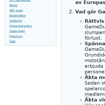
Om GameDuell
av Europas
Blogg
Vad gör Ga
Vårt team
Avtalsvillkor
Rättvis
Sajtkarta
GameDuel
Integritetspolicy
slumpen 
Spela klokt
Pressrum
förlust.
Jobb
Spänna
GameDue
Grundid
motstånd
erbjuda 
personer
Äkta m
Sedan s
spelarco
medlem
Äkta vi