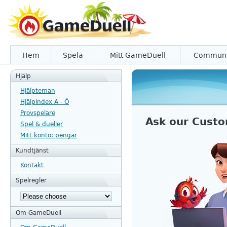
Hem
Spela
Mitt GameDuell
Communi
Hjälp
Hjälpteman
Hjälpindex A - Ö
Provspelare
Ask our Custo
Spel & dueller
Mitt konto: pengar
Kundtjänst
Kontakt
Spelregler
Om GameDuell