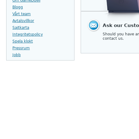
Om GameDuell
Blogg
Vårt team
Avtalsvillkor
Ask our Cust
Sajtkarta
Should you have any
Integritetspolicy
contact us.
Spela klokt
Pressrum
Jobb