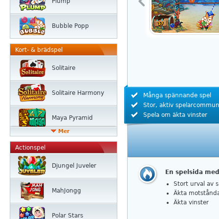
Plump
Bubble Popp
Kort- & brädspel
Solitaire
Solitaire Harmony
Många spännande spel
Stor, aktiv spelarcommun
Spela om äkta vinster
Maya Pyramid
Mer
Actionspel
Djungel Juveler
En spelsida med
Stort urval av s
MahJongg
Äkta motstånd
Äkta vinster
Polar Stars