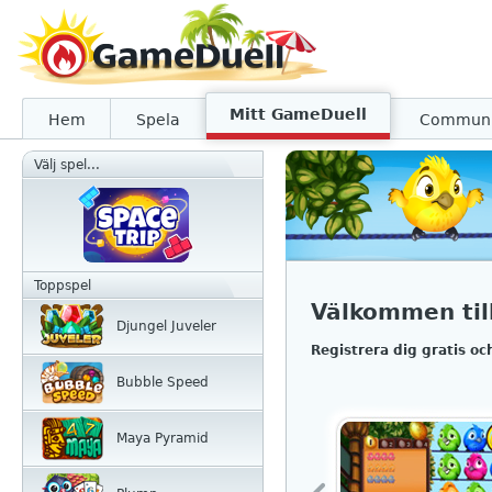
Mitt GameDuell
Hem
Spela
Communi
Välj spel...
Toppspel
Välkommen til
Djungel Juveler
Registrera dig gratis och
Bubble Speed
Maya Pyramid