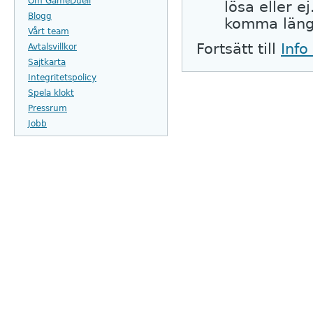
Om GameDuell
lösa eller e
Blogg
komma längr
Vårt team
Fortsätt till
Info
Avtalsvillkor
Sajtkarta
Integritetspolicy
Spela klokt
Pressrum
Jobb