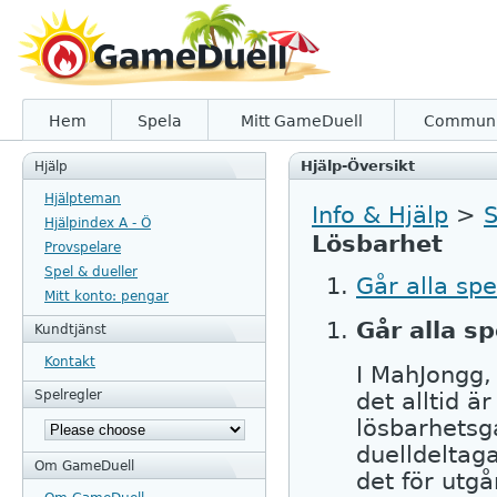
Hem
Spela
Mitt GameDuell
Communi
Hjälp-Översikt
Hjälp
Hjälpteman
Info & Hjälp
>
S
Hjälpindex A - Ö
Lösbarhet
Provspelare
Spel & dueller
Går alla spel
Mitt konto: pengar
Går alla sp
Kundtjänst
Kontakt
I MahJongg,
Spelregler
det alltid är
lösbarhetsga
duelldeltaga
Om GameDuell
det för utgå