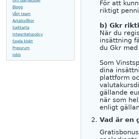
Om GameDuell
För att kun
Blogg
riktigt penn
Vårt team
Avtalsvillkor
b) Gkr rik
Sajtkarta
När du regi
Integritetspolicy
insättning f
Spela klokt
du Gkr med
Pressrum
Jobb
Som Vinstsp
dina insättn
plattform oc
valutakursdi
gällande eu
när som hels
enligt gäll
Vad är en 
Gratisbonus