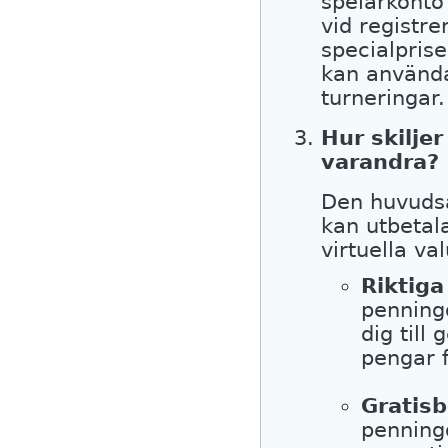
spelarkonto 
vid registre
specialprise
kan använda
turneringar.
Hur skilje
varandra?
Den huvudsa
kan utbetal
virtuella val
Riktig
penningd
dig till
pengar f
Gratis
penningd