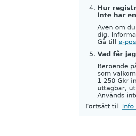
Hur regist
inte har e
Även om du 
dig. Inform
Gå till
e-pos
Vad får ja
Beroende på 
som välkoms
1 250 Gkr in
uttagbar, ut
Används int
Fortsätt till
Info